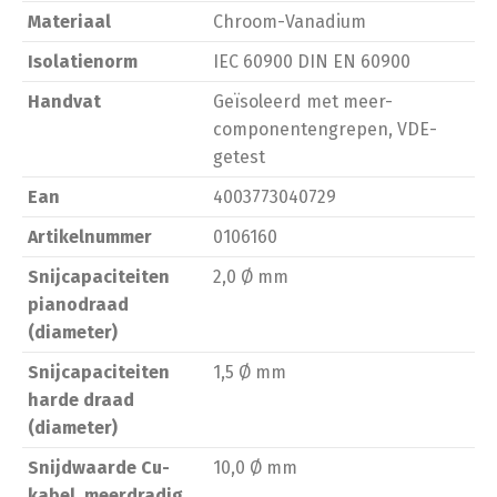
Materiaal
Chroom-Vanadium
Isolatienorm
IEC 60900 DIN EN 60900
Handvat
Geïsoleerd met meer-
componentengrepen, VDE-
getest
Ean
4003773040729
Artikelnummer
0106160
Snijcapaciteiten
2,0 Ø mm
pianodraad
(diameter)
Snijcapaciteiten
1,5 Ø mm
harde draad
(diameter)
Snijdwaarde Cu-
10,0 Ø mm
kabel, meerdradig